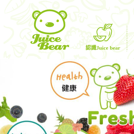
認識Juice bear