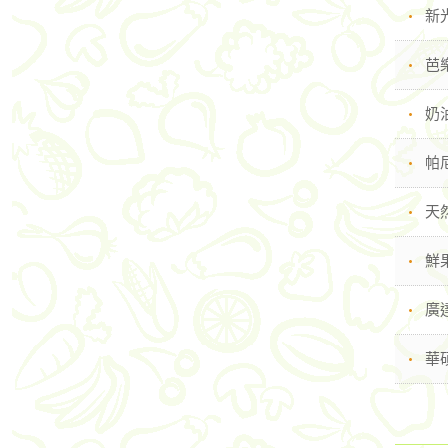
新
芭
奶
帕
天然
鮮
廣
華