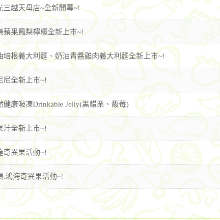
光三越天母店~全新開幕~!
樂蘋果鳳梨檸檬全新上市~!
油培根義大利麵、奶油青醬雞肉義大利麵全新上市~!
尼尼全新上市~!
健康吸凍Drinkable Jelly(黑醋栗、馥莓)
果汁全新上市~!
達奇異果活動~!
碩.鴻海奇異果活動~!