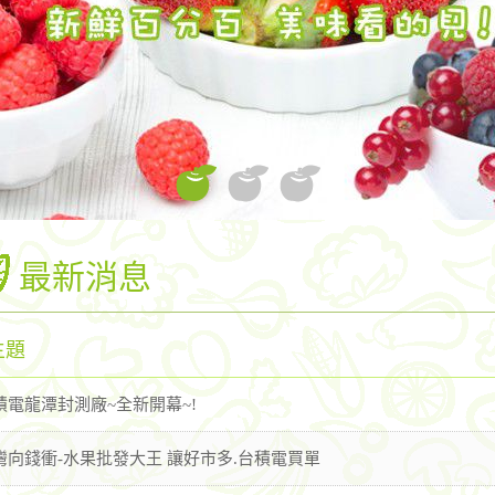
最新消息
主題
積電龍潭封測廠~全新開幕~!
灣向錢衝-水果批發大王 讓好市多.台積電買單