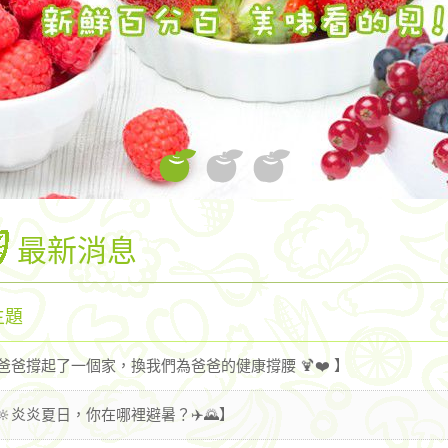
最新消息
主題
 爸爸撐起了一個家，換我們為爸爸的健康撐腰 🍹❤️ 】
 🔆炎炎夏日，你在哪裡避暑？✈️🌄】