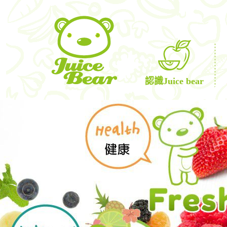
認識Juice bear