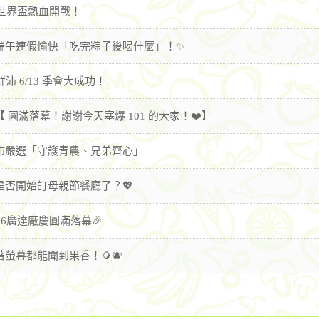
️ 世界盃熱血開戰！
端午連假愉快「吃完粽子後喝什麼」！✨
鮮沛 6/13 季會大成功！
【 圓滿落幕！謝謝今天塞爆 101 的大家！❤️】
沛嚴選「守護青農、兄弟齊心」
是否開始訂母親節餐廳了？💖
026廣達廠慶圓滿落幕🎉
著螢幕都能聞到果香！🥭🫐