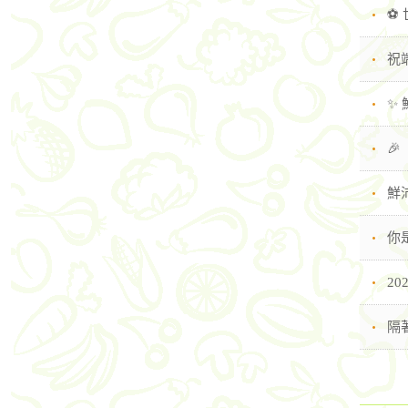
⚽
祝
✨ 

鮮
你
2
隔