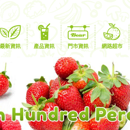
最新資訊
產品資訊
門市資訊
網路超市