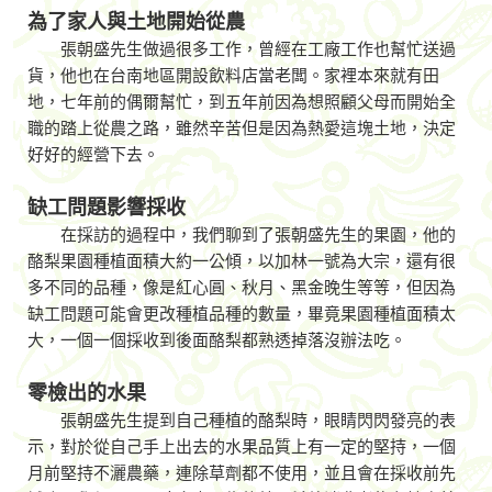
為了家人與土地開始從農
張朝盛先生做過很多工作，曾經在工廠工作也幫忙送過
貨，他也在台南地區開設飲料店當老闆。家裡本來就有田
地，七年前的偶爾幫忙，到五年前因為想照顧父母而開始全
職的踏上從農之路，雖然辛苦但是因為熱愛這塊土地，決定
好好的經營下去。
缺工問題影響採收
在採訪的過程中，我們聊到了張朝盛先生的果園，他的
酪梨果園種植面積大約一公傾，以加林一號為大宗，還有很
多不同的品種，像是紅心圓、秋月、黑金晚生等等，但因為
缺工問題可能會更改種植品種的數量，畢竟果園種植面積太
大，一個一個採收到後面酪梨都熟透掉落沒辦法吃。
零檢出的水果
張朝盛先生提到自己種植的酪梨時，眼睛閃閃發亮的表
示，對於從自己手上出去的水果品質上有一定的堅持，一個
月前堅持不灑農藥，連除草劑都不使用，並且會在採收前先