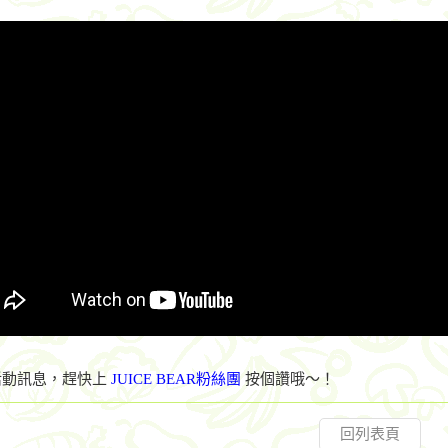
活動訊息，趕快上
JUICE BEAR粉絲團
按個讚
哦～！
回列表頁